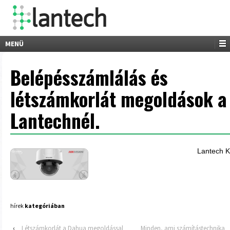
MENÜ
Belépésszámlálás és
létszámkorlát megoldások a
Lantechnél.
Lantech Kf
hírek
kategóriában
‹
Létszámkorlát a Dahua megoldással
Minden, ami számítástechnika